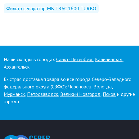
Фильтр сепаратор MB TRAC 1600 TURBO
Наши склады в городах
Санкт-Петербург
,
Калининград
,
Архангельск
.
Быстрая доставка товара во все города Северо-Западного
федерального округа (СЗФО):
Череповец
,
Вологда
,
Мурманск
,
Петрозаводск
,
Великий Новгород
,
Псков
и другие
города