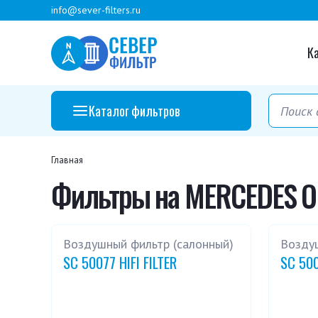
info@sever-filters.ru
К
Каталог фильтров
Главная
Фильтры на MERCEDES O
Воздушный фильтр (салонный)
Возду
SC 50077 HIFI FILTER
SC 500