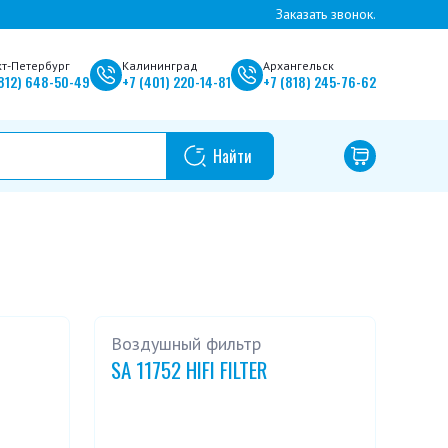
Заказать звонок.
кт-Петербург
Калининград
Архангельск
812)
648-50-49
+7
(401)
220-14-81
+7
(818)
245-76-62
Воздушный фильтр
SA 11752 HIFI FILTER