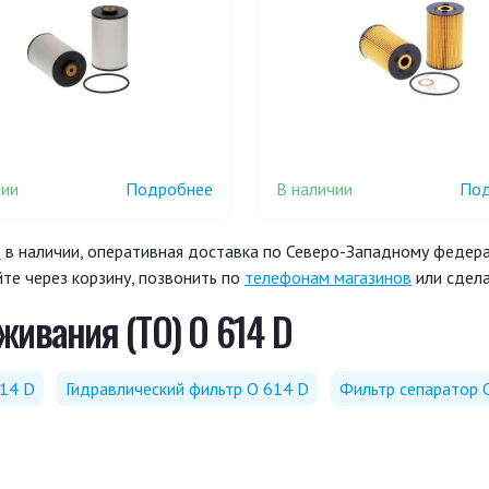
чии
В наличии
Подробнее
Под
D
в наличии, оперативная доставка по Северо-Западному федерал
те через корзину, позвонить по
телефонам магазинов
или сдела
живания (ТО) O 614 D
614 D
Гидравлический фильтр O 614 D
Фильтр сепаратор 