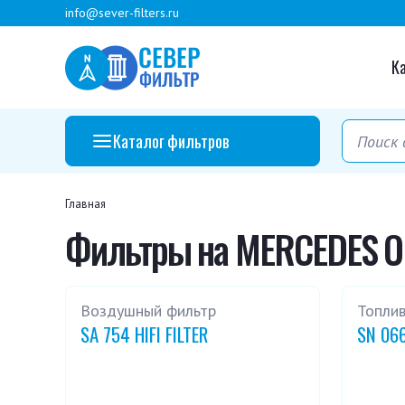
info@sever-filters.ru
К
Каталог фильтров
Главная
Фильтры на MERCEDES O
Воздушный фильтр
Топли
SA 754 HIFI FILTER
SN 066