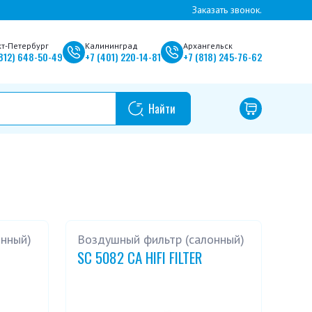
Заказать звонок.
кт-Петербург
Калининград
Архангельск
812)
648-50-49
+7
(401)
220-14-81
+7
(818)
245-76-62
онный)
Воздушный фильтр (салонный)
SC 5082 CA HIFI FILTER