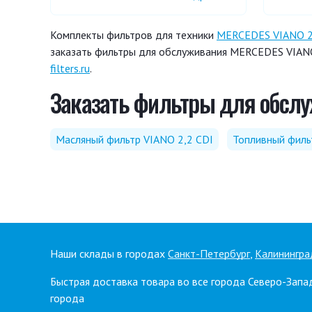
Комплекты фильтров для техники
MERCEDES VIANO 2
заказать фильтры для обслуживания MERCEDES VIANO 
filters.ru
.
Заказать фильтры для обслуж
Масляный фильтр VIANO 2,2 CDI
Топливный филь
Наши склады в городах
Санкт-Петербург
,
Калинингра
Быстрая доставка товара во все города Северо-Запа
города