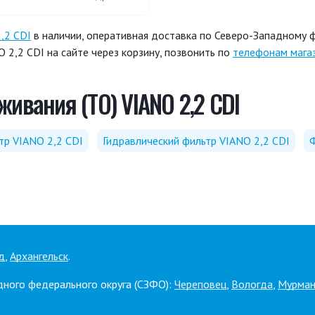
,2 CDI
в наличии, оперативная доставка по Северо-Западному ф
2,2 CDI на сайте через корзину, позвонить по
телефонам мага
ивания (ТО) VIANO 2,2 CDI
тр VIANO 2,2 CDI
Гидравлический фильтр VIANO 2,2 CDI
Ф
д
,
Архангельск
.
дного федерального округа (СЗФО):
Череповец
,
Вологда
,
Мурман