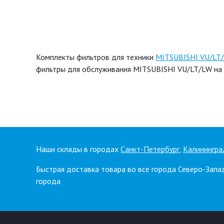
Комплекты фильтров для техники
MITSUBISHI VU/LT
фильтры для обслуживания MITSUBISHI VU/LT/LW на с
Наши склады в городах
Санкт-Петербург
,
Калинингра
Быстрая доставка товара во все города Северо-Запа
города