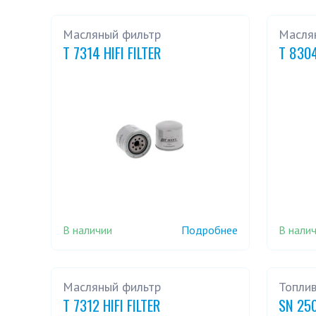
L 400 2,4 16V
L 400 2,5 TD
Масляный фильтр
Масля
T 7314 HIFI FILTER
T 8304
В наличии
В нали
Подробнее
Масляный фильтр
Топли
T 7312 HIFI FILTER
SN 250