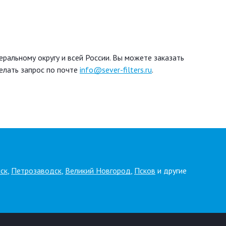
ральному округу и всей России. Вы можете заказать
елать запрос по почте
info@sever-filters.ru
.
ск
,
Петрозаводск
,
Великий Новгород
,
Псков
и другие