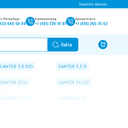
Заказать звонок.
кт-Петербург
Калининград
Архангельск
812)
648-50-49
+7
(401)
220-14-81
+7
(818)
245-76-62
CANTER 3,0 DID
CANTER 3,3 D
CANTER 3C11
CANTER 3C11D
CANTER 3C15D
CANTER 3C18
CANTER 3S13D
CANTER 3S15