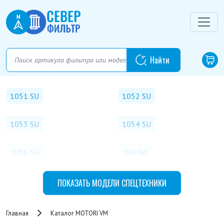
1051 SU
1052 SU
1053 SU
1054 SU
1056 SU
106 SW
1105 SUN
1154 DAN/S
ПОКАЗАТЬ
МОДЕЛИ СПЕЦТЕХНИКИ
1156 DAN
116
Главная
Каталог MOTORI VM