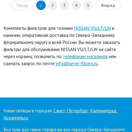
Назад
1
2
3
4
5
Вперед
Комплекты фильтров для техники
NISSAN VU/LT/LW
в
наличии, оперативная доставка по Северо-Западному
федеральному округу и всей России. Вы можете заказать
фильтры для обслуживания NISSAN VU/LT/LW на сайте
через корзину, позвонить по
телефонам магазинов
или
сделать запрос по почте
info@sever-filters.ru
.
Наши склады в городах
Санкт-Петербург
,
Калининград
,
Архангельск
.
Быстрая доставка товара во все города Северо-Западного