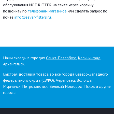
обслуживания NOE RITTER на сайте через корзину,
позвонить по
телефонам магазинов
или сделать запрос по
почте
info@sever-filters.ru
.
Наши склады в городах
Санкт-Петербург
,
Калининград
,
Архангельск
.
Быстрая доставка товара во все города Северо-Западного
федерального округа (СЗФО):
Череповец
,
Вологда
,
Мурманск
,
Петрозаводск
,
Великий Новгород
,
Псков
и другие
города