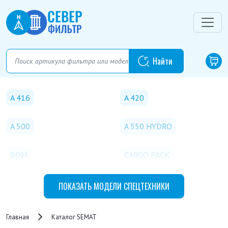
A 416
A 420
A 500
A 550 HYDRO
BOM
CARGO PACK
CARGO PACK 6
LA 2000
ПОКАЗАТЬ
МОДЕЛИ СПЕЦТЕХНИКИ
P 2000
SK 110
Главная
Каталог SEMAT