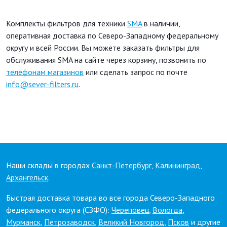
Комплекты фильтров для техники
SMA
в наличии,
оперативная доставка по Северо-Западному федеральному
округу и всей России. Вы можете заказать фильтры для
обслуживания SMA на сайте через корзину, позвонить по
телефонам магазинов
или сделать запрос по почте
info@sever-filters.ru
.
Наши склады в городах
Санкт-Петербург
,
Калининград
,
Архангельск
.
Быстрая доставка товара во все города Северо-Западного
федерального округа (СЗФО):
Череповец
,
Вологда
,
Мурманск
,
Петрозаводск
,
Великий Новгород
,
Псков
и другие