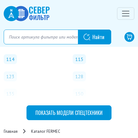
114
115
123
128
135
150
524
526
ПОКАЗАТЬ
МОДЕЛИ СПЕЦТЕХНИКИ
528
650
Главная
Каталог FERMEC