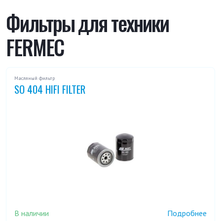
660
750
Фильтры для техники
FERMEC
760
820
860 COBRA
860 RCS
Масляный фильтр
SO 404 HIFI FILTER
865
960
965
В наличии
Подробнее