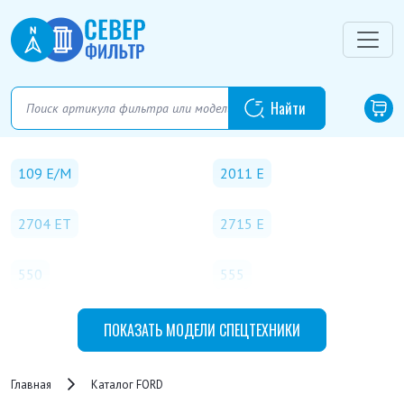
109 E/M
2011 E
2704 ET
2715 E
550
555
555 C
555 CT
ПОКАЗАТЬ
МОДЕЛИ СПЕЦТЕХНИКИ
555 D
555 DT
Главная
Каталог FORD