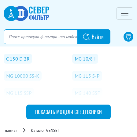
C 150 D 2R
MG 10/8 I
MG 10000 SS-K
MG 115 S-P
MG 115 SSP
MG 140 SSF
MG 140 SSP
MG 15 SSL
ПОКАЗАТЬ
МОДЕЛИ СПЕЦТЕХНИКИ
MG 15/10 I
MG 150 SSPEDF/IP
Главная
Каталог GENSET