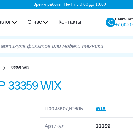
Время работы: Пн-Пт с 9:00 до 18:00
Санкт-Пет
алог
О нас
Контакты
+7
(812)
33359 WIX
ТР
33359 WIX
Производитель
WIX
Артикул
33359